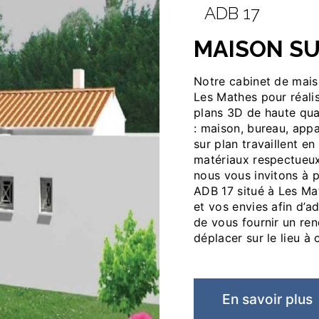
ADB 17
MAISON S
Notre cabinet de maison sur plan vous accueille dans ses locaux situés à
Les Mathes pour réali
plans 3D de haute qua
: maison, bureau, app
sur plan travaillent e
matériaux respectueux
nous vous invitons à 
ADB 17 situé à Les Ma
et vos envies afin d’a
de vous fournir un re
déplacer sur le lieu à 
En savoir plus