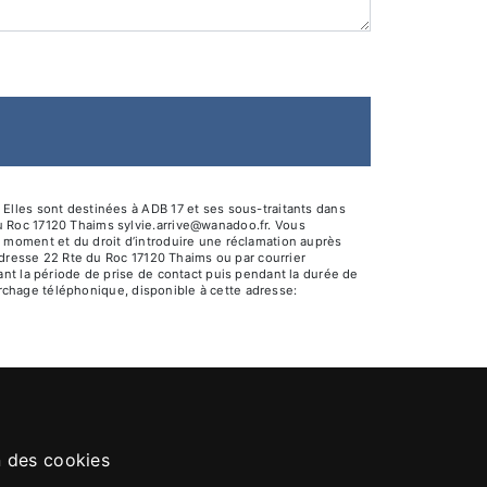
Elles sont destinées à ADB 17 et ses sous-traitants dans
u Roc 17120 Thaims sylvie.arrive@wanadoo.fr. Vous
out moment et du droit d’introduire une réclamation auprès
adresse 22 Rte du Roc 17120 Thaims ou par courrier
nt la période de prise de contact puis pendant la durée de
marchage téléphonique, disponible à cette adresse:
n des cookies