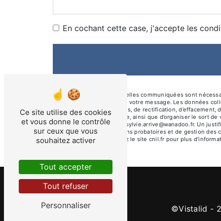
En cochant cette case, j'accepte les condi
** Les données personnelles communiquées sont nécessaires
le seul but de répondre à votre message. Les données col
disposez de droits d’accès, de rectification, d’effacement, 
Ce site utilise des cookies
d’une autorité de contrôle, ainsi que d’organiser le sort 
et vous donne le contrôle
électronique à l'adresse sylvie.arrive@wanadoo.fr. Un just
sur ceux que vous
prescription légale aux fins probatoires et de gestion des 
souhaitez activer
Bloctel.gouv.fr
. Consultez le site cnil.fr pour plus d’informa
Tout accepter
Tout refuser
Personnaliser
©
Vistalid
- 2