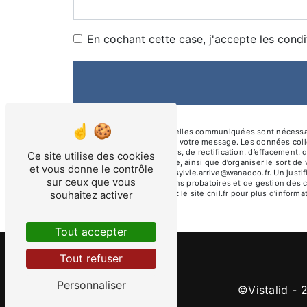
En cochant cette case, j'accepte les condi
** Les données personnelles communiquées sont nécessaires
le seul but de répondre à votre message. Les données col
disposez de droits d’accès, de rectification, d’effacement, 
Ce site utilise des cookies
d’une autorité de contrôle, ainsi que d’organiser le sort 
et vous donne le contrôle
électronique à l'adresse sylvie.arrive@wanadoo.fr. Un just
sur ceux que vous
prescription légale aux fins probatoires et de gestion des 
souhaitez activer
Bloctel.gouv.fr
. Consultez le site cnil.fr pour plus d’informa
Tout accepter
Tout refuser
Personnaliser
©
Vistalid
- 2