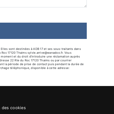
Elles sont destinées à ADB 17 et ses sous-traitants dans
u Roc 17120 Thaims sylvie.arrive@wanadoo.fr. Vous
out moment et du droit d’introduire une réclamation auprès
adresse 22 Rte du Roc 17120 Thaims ou par courrier
nt la période de prise de contact puis pendant la durée de
marchage téléphonique, disponible à cette adresse:
n des cookies