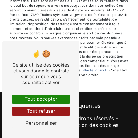
informatisé. Elles sont destinées à ADB 17 et ses sous-traitants dans
le seul but de répondre à votre message. Les données collectées
seront communiquées aux seuls destinataires suivants: ADB 17 22
Rte du Roc 17120 Thaims sylvie.arrive@wanadoo.fr. Vous disposez de
droits d’accès, de rectification, d’effacement, de portabilité, de
limitation, d’opposition, de retrait de votre consentement à tout
moment et du droit d’introduire une réclamation auprès d’une
autorité de contrôle, ainsi que d’organiser le sort de vos données
post-mortem. Vous pouvez exercer ces droits par voie postale à
l'adresse 22 Rte du Roc 17120 Thaims ou par courrier électronique à
l'adresse sylvie.arrive@wanadoo.fr. Un justificatif d'identité pourra
vous être demandé. Nous conservons vos données pendant la
période de prise de contact puis pendant la durée de prescription
légale aux fins probatoires et de gestion des contentieux. Vous avez
Ce site utilise des cookies
le droit de vous inscrire sur la liste d'opposition au démarchage
et vous donne le contrôle
téléphonique, disponible à cette adresse:
Bloctel.gouv.fr
. Consultez
le site cnil.fr pour plus d’informations sur vos droits.
sur ceux que vous
souhaitez activer
Tout accepter
Recherches fréquentes
Tout refuser
©
Vistalid
- 2026 - Tous droits réservés -
Personnaliser
Mentions légales
-
Gestion des cookies