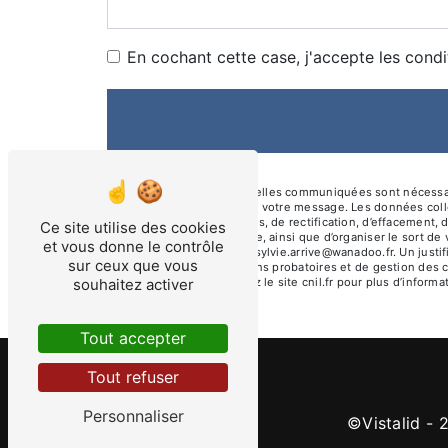
En cochant cette case, j'accepte les condi
** Les données personnelles communiquées sont nécessaires
le seul but de répondre à votre message. Les données col
disposez de droits d’accès, de rectification, d’effacement, 
Ce site utilise des cookies
d’une autorité de contrôle, ainsi que d’organiser le sort 
et vous donne le contrôle
électronique à l'adresse sylvie.arrive@wanadoo.fr. Un just
sur ceux que vous
prescription légale aux fins probatoires et de gestion des 
souhaitez activer
Bloctel.gouv.fr
. Consultez le site cnil.fr pour plus d’informa
Tout accepter
Tout refuser
Personnaliser
©
Vistalid
- 2