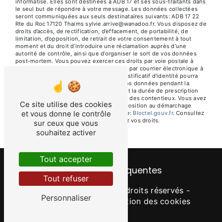
informatisé. Elles sont destinées à ADB 17 et ses sous-traitants dans
le seul but de répondre à votre message. Les données collectées
seront communiquées aux seuls destinataires suivants: ADB 17 22
Rte du Roc 17120 Thaims sylvie.arrive@wanadoo.fr. Vous disposez de
droits d’accès, de rectification, d’effacement, de portabilité, de
limitation, d’opposition, de retrait de votre consentement à tout
moment et du droit d’introduire une réclamation auprès d’une
autorité de contrôle, ainsi que d’organiser le sort de vos données
post-mortem. Vous pouvez exercer ces droits par voie postale à
l'adresse 22 Rte du Roc 17120 Thaims ou par courrier électronique à
l'adresse sylvie.arrive@wanadoo.fr. Un justificatif d'identité pourra
vous être demandé. Nous conservons vos données pendant la
période de prise de contact puis pendant la durée de prescription
légale aux fins probatoires et de gestion des contentieux. Vous avez
Ce site utilise des cookies
le droit de vous inscrire sur la liste d'opposition au démarchage
et vous donne le contrôle
téléphonique, disponible à cette adresse:
Bloctel.gouv.fr
. Consultez
le site cnil.fr pour plus d’informations sur vos droits.
sur ceux que vous
souhaitez activer
Tout accepter
Recherches fréquentes
Tout refuser
©
Vistalid
- 2026 - Tous droits réservés -
Personnaliser
Mentions légales
-
Gestion des cookies